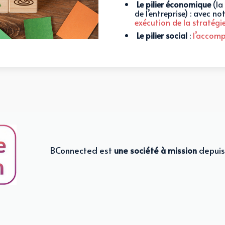
Le pilier économique
(la
de l’entreprise) : avec
exécution de la stratégi
Le pilier social
:
l’accom
BConnected est
une société à mission
depui